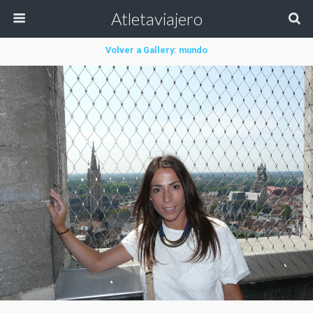
Atletaviajero
Volver a Gallery: mundo