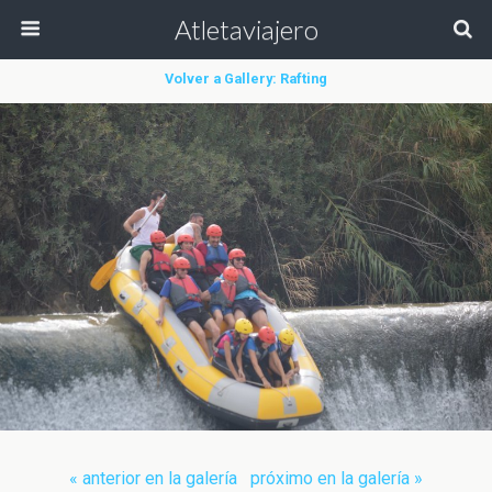
Atletaviajero
Volver a Gallery: Rafting
« anterior en la galería
próximo en la galería »