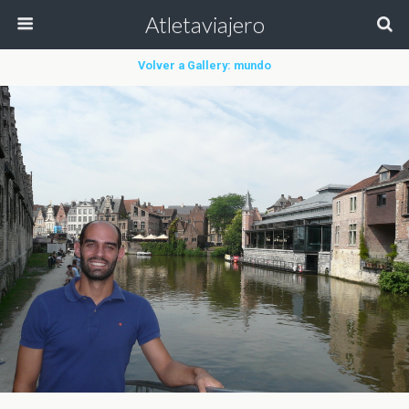
Atletaviajero
Volver a Gallery: mundo