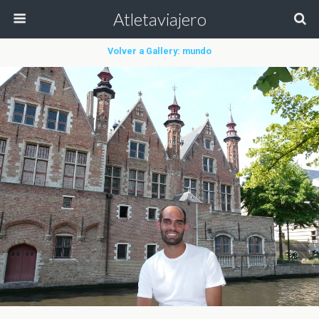
Atletaviajero
Volver a Gallery: mundo