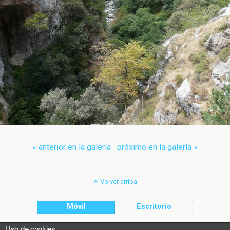
« anterior en la galería
próximo en la galería »
Volver arriba
Móvil
Escritorio
Uso de cookies